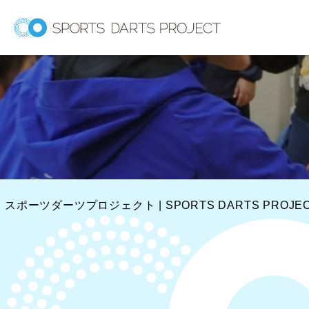
内
容
を
ス
キ
ッ
プ
スポーツダーツプロジェクト | SPORTS DARTS PROJE