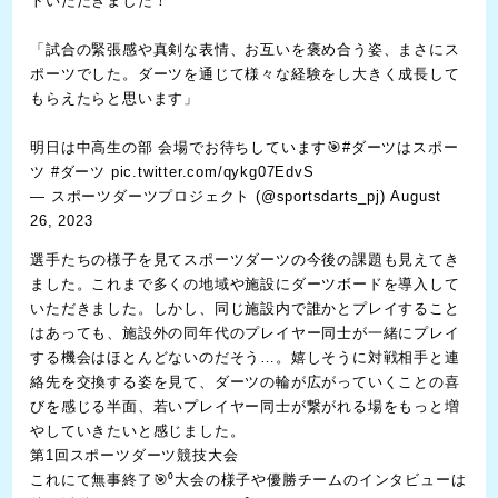
トいただきました！
「試合の緊張感や真剣な表情、お互いを褒め合う姿、まさにス
ポーツでした。ダーツを通じて様々な経験をし大きく成長して
もらえたらと思います」
明日は中高生の部 会場でお待ちしています🎯
#ダーツはスポー
ツ
#ダーツ
pic.twitter.com/qykg07EdvS
— スポーツダーツプロジェクト (@sportsdarts_pj)
August
26, 2023
選手たちの様子を見てスポーツダーツの今後の課題も見えてき
ました。これまで多くの地域や施設にダーツボードを導入して
いただきました。しかし、同じ施設内で誰かとプレイすること
はあっても、施設外の同年代のプレイヤー同士が一緒にプレイ
する機会はほとんどないのだそう…。嬉しそうに対戦相手と連
絡先を交換する姿を見て、ダーツの輪が広がっていくことの喜
びを感じる半面、若いプレイヤー同士が繋がれる場をもっと増
やしていきたいと感じました。
第1回スポーツダーツ競技大会
これにて無事終了🎯⁰大会の様子や優勝チームのインタビューは