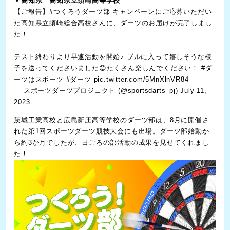
▼
高知県 高知県立須崎高等学校
【ご報告】
#つくろうダーツ部
キャンペーンにご応募いただい
た高知県立須崎総合高校さんに、ダーツのお届けが完了しまし
た！
テスト終わりより早速活動を開始♪ ブルに入って嬉しそうな様
子を送ってくださいました😊たくさん楽しんでください！
#ダ
ーツはスポーツ
#ダーツ
pic.twitter.com/5MnXlnVR84
— スポーツダーツプロジェクト (@sportsdarts_pj)
July 11,
2023
茨城工業高校と広島新庄高等学校のダーツ部は、8月に開催さ
れた第1回スポーツダーツ競技大会にも出場。ダーツ部始動か
ら約3か月でしたが、日ごろの部活動の成果を見せてくれまし
た！