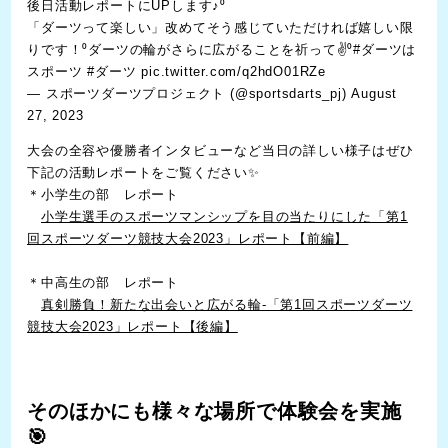
後日活動レポートにUPします♪⁰
「ダーツって楽しい」改めてそう感じていただければ嬉しい限
りです！⁰ダーツの輪がさらに広がることを祈って✌⁰
#ダーツは
スポーツ
#ダーツ
pic.twitter.com/q2hdO01RZe
— スポーツダーツプロジェクト (@sportsdarts_pj)
August
27, 2023
大会の全容や優勝者インタビューなど当日の詳しい様子はぜひ
下記の活動レポートをご覧ください✨
＊小学生の部 レポート
小学生選手のスポーツマンシップを目の当たりにした「第1
回スポーツダーツ競技大会2023」レポート【前編】
＊中高生の部 レポート
真剣勝負！新たな出会いと広がる輪-「第1回スポーツダーツ
競技大会2023」レポート【後編】
そのほかにも様々な場所で体験会を実施
🎯