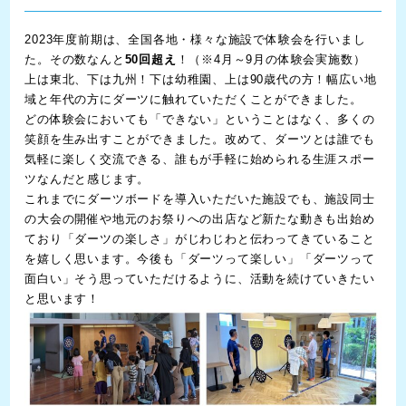
2023年度前期は、全国各地・様々な施設で体験会を行いまし
た。その数なんと
50回超え
！（※4月～9月の体験会実施数）
上は東北、下は九州！下は幼稚園、上は90歳代の方！幅広い地
域と年代の方にダーツに触れていただくことができました。
どの体験会においても「できない」ということはなく、多くの
笑顔を生み出すことができました。改めて、ダーツとは誰でも
気軽に楽しく交流できる、誰もが手軽に始められる生涯スポー
ツなんだと感じます。
これまでにダーツボードを導入いただいた施設でも、施設同士
の大会の開催や地元のお祭りへの出店など新たな動きも出始め
ており「ダーツの楽しさ」がじわじわと伝わってきていること
を嬉しく思います。今後も「ダーツって楽しい」「ダーツって
面白い」そう思っていただけるように、活動を続けていきたい
と思います！