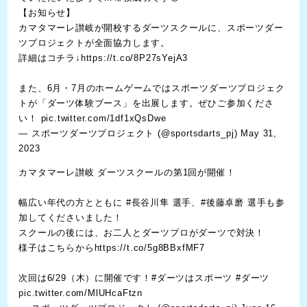
【お知らせ】
カマタマーレ讃岐が開校するダーツスクールに、スポーツダー
ツプロジェクトが全面協力します。
詳細はコチラ↓
https://t.co/8P27sYejA3
また、6月・7月のホームゲームではスポーツダーツプロジェク
トが「ダーツ体験ブース」を出展します。ぜひご参加くださ
い！
pic.twitter.com/1df1xQsDwe
— スポーツダーツプロジェクト (@sportsdarts_pj)
May 31,
2023
カマタマーレ讃岐 ダーツスクールの第1回が開催！
幅広い年代の方とともに
#長谷川隼
選手、
#後藤卓磨
選手も参
加してくださいました！
スクールの後には、お二人とダーツプロがダーツで対決！
様子はこちらから
https://t.co/5g8BBxfMF7
次回は6/29（木）に開催です！
#ダーツはスポーツ
#ダーツ
pic.twitter.com/MlUHcaFtzn