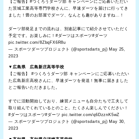
【ご報告】
#つくろうダーツ部
キャンペーンにご応募いただい
た茨城工業高等専門学校さんに、早速ダーツを届けに行ってき
ました！畳のお部屋でダーツ、なんとも趣がありますね…！
ダーツ部発足までの流れは、別途記事にて紹介させていただく
予定です。お楽しみに！
#ダーツはスポーツ
#ダーツ
pic.twitter.com/8ZbqFX6R8u
— スポーツダーツプロジェクト (@sportsdarts_pj)
May 25,
2023
▼
広島県 広島新庄高等学校
【ご報告】
#つくろうダーツ部
キャンペーンにご応募いただい
た広島新庄高校さんに、早速ダーツを発送！無事に届きました
とご報告いただきました。
すでに活動開始しており、練習メニューも自分たちで工夫して
取り組んでくれているとのこと。たくさん楽しんでください！
#ダーツはスポーツ
#ダーツ
pic.twitter.com/q6DzznK5wZ
— スポーツダーツプロジェクト (@sportsdarts_pj)
May 30,
2023