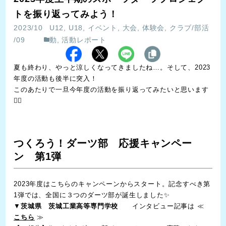
トを振り返ってみよう！
2023/10
U12
,
U18
,
イベント
,
大会
,
体験会
,
クラブ/部活
/09
動
,
活動レポート
夏も終わり、やっと涼しくなってきましたね…。そして、2023
年度の活動も後半に突入！
このあたりで一旦今年度の活動を振り返ってみたいと思います
🙋‍♀️
つくろう！ダーツ部 応援キャンペー
ン 第1弾
2023年度はこちらのキャンペーンからスタート。記念すべき第
1弾では、全国に３つのダーツ部が誕生しました✨
▼
茨城県 茨城工業高等専門学校
インタビュー記事は ≪
こちら
≫