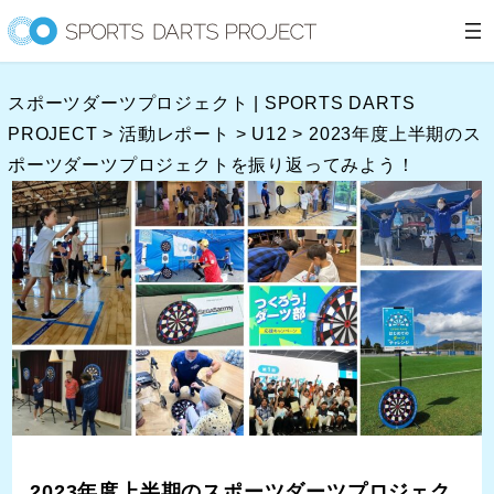
内
容
を
スポーツダーツプロジェクト | SPORTS DARTS
ス
PROJECT
>
活動レポート
>
U12
>
2023年度上半期のス
キ
ポーツダーツプロジェクトを振り返ってみよう！
ッ
プ
2023年度上半期のスポーツダーツプロジェク