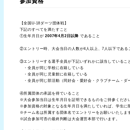
参加資格
【全国U-18ダーツ団体戦】
下記のすべてを満たすこと
①生年月日が
2007年4月2日以降
であること
②エントリー時、大会当日の人数が4人以上、7人以下である
③エントリーする選手全員が下記いずれかに該当しているこ
・全員が同じ学校に在籍している
・全員が同じ児童館に在籍している
・全員が同じ部活動（同好会・愛好会・クラブチーム・ダ
④所属団体の承認を得ていること
※大会参加当日は生年月日を証明できるものをご持参くださ
※参加資格の対象となる生年月日を満たしていれば、学生に
※チーム名は所属する団体名でエントリーをお願いいたしま
※試合参加可否の最終判断は大会運営本部で行います。