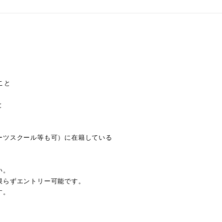
こと
と
ーツスクール等も可）に在籍している
い。
限らずエントリー可能です。
す。