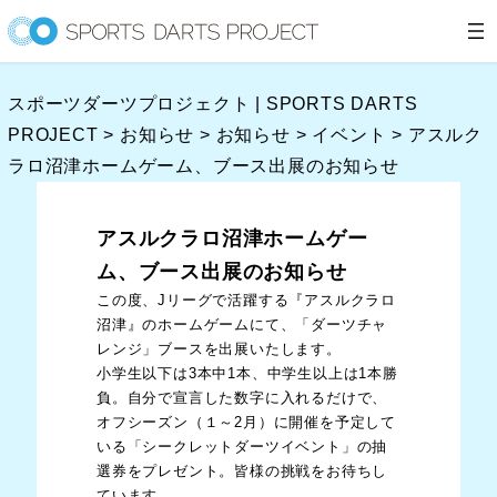
内
容
を
スポーツダーツプロジェクト | SPORTS DARTS
ス
PROJECT
>
お知らせ
>
お知らせ
>
イベント
>
アスルク
キ
ラロ沼津ホームゲーム、ブース出展のお知らせ
ッ
プ
アスルクラロ沼津ホームゲー
ム、ブース出展のお知らせ
この度、Jリーグで活躍する『アスルクラロ
沼津』のホームゲームにて、「ダーツチャ
レンジ」ブースを出展いたします。
小学生以下は3本中1本、中学生以上は1本勝
負。自分で宣言した数字に入れるだけで、
オフシーズン（１～2月）に開催を予定して
いる「シークレットダーツイベント」の抽
選券をプレゼント。皆様の挑戦をお待ちし
ています。