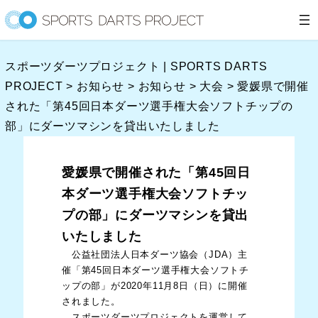
内
容
を
スポーツダーツプロジェクト | SPORTS DARTS
ス
PROJECT
>
お知らせ
>
お知らせ
>
大会
>
愛媛県で開催
キ
された「第45回日本ダーツ選手権大会ソフトチップの
ッ
部」にダーツマシンを貸出いたしました
プ
愛媛県で開催された「第45回日
本ダーツ選手権大会ソフトチッ
プの部」にダーツマシンを貸出
いたしました
公益社団法人日本ダーツ協会（JDA）主
催「第45回日本ダーツ選手権大会ソフトチ
ップの部」が2020年11月8日（日）に開催
されました。
スポーツダーツプロジェクトを運営して