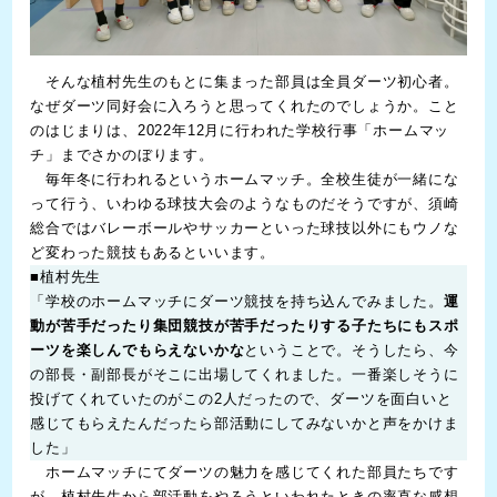
そんな植村先生のもとに集まった部員は全員ダーツ初心者。
なぜダーツ同好会に入ろうと思ってくれたのでしょうか。こと
のはじまりは、2022年12月に行われた学校行事「ホームマッ
チ」までさかのぼります。
毎年冬に行われるというホームマッチ。全校生徒が一緒にな
って行う、いわゆる球技大会のようなものだそうですが、須崎
総合ではバレーボールやサッカーといった球技以外にもウノな
ど変わった競技もあるといいます。
■植村先生
「学校のホームマッチにダーツ競技を持ち込んでみました。
運
動が苦手だったり集団競技が苦手だったりする子たちにもスポ
ーツを楽しんでもらえないかな
ということで。そうしたら、今
の部長・副部長がそこに出場してくれました。一番楽しそうに
投げてくれていたのがこの2人だったので、ダーツを面白いと
感じてもらえたんだったら部活動にしてみないかと声をかけま
した」
ホームマッチにてダーツの魅力を感じてくれた部員たちです
が、植村先生から部活動をやろうといわれたときの率直な感想