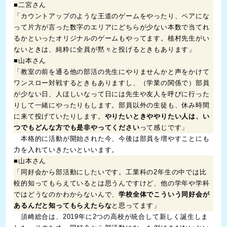
■二宮さん
「カウントアップのような王道のゲームをやったり、ペアにな
って片方が言った数字のエリアにどちらが少ない本数で当てれ
るかといったオリジナルのゲームもやってます。植村先生がい
ないときは、純粋に全員が黙々と投げるときもあります」
■山本さん
「教室の前を通る他の部活の先生にやりませんかと声をかけて
ワンスロー対戦するときもありますし、（学業の関係で）部員
が少ない日、人ほしいなって日には先生や友人を呼びに行った
りして一緒にやったりもします。部員以外の生徒も、休み時間
に来て投げていたりします。
やりたいときややりたい人は、い
つでもどんな方でも是非やってください
って感じです」
本格的に活動が開始された今、今後は部員を増やすことにも
力を入れていきたいといいます。
■山本さん
「同好会から部活動にしたいです。工業科の2年生の中では比
較的知ってもらえているとは思うんですけど、他の学年や学科
ではどうなのかわからないんで、
学校全体でこういう同好会が
あるんだと知ってもらえたらな
と思ってます」
須崎総合は、2019年に2つの高校が統合して新しく誕生しま