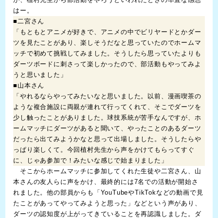
はー。
■二宮さん
「もともとアニメが好きで、アニメの中でビリヤードとかダー
ツを見たことがあり、楽しそうだなと思っていたのでホームマ
ッチで初めて挑戦してみました。そうしたら思っていたよりも
ダーツボードに刺さって楽しかったので、部活動もやってみよ
うと思いました」
■山本さん
「やれるならやってみたいなと思いました。以前、漫画喫茶の
ような複合施設に両親が連れて行ってくれて、そこでダーツを
少し触ったことがありました。球技系統が苦手なんですが、ホ
ームマッチにダーツがあると聞いて、やったことのあるダーツ
だったら出てみようかなと思って出場しました。そうしたらや
っぱり楽しくて。今回植村先生から声をかけてもらってすぐ
に、じゃあ参加で！みたいな感じで始まりました」
そこからホームマッチに参加してくれた生徒や二宮さん、山
本さんの友人らに声をかけ、最終的には7名での活動が開始さ
れました。他の部員からも「YouTubeやTikTokなどの動画で見
たことがあってやってみようと思った」などという声があり、
ダーツの認知度が上がってきていることを再認識しました。ダ