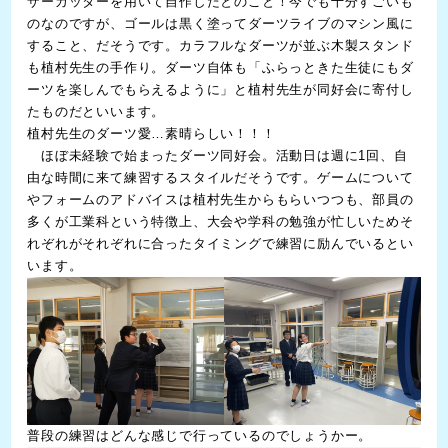
ザーカッターを用いて自作したとのこと！今でも十分すごいも
のなのですが、ゴールは黒く塗ってダーツライブのマシン風に
すること、だそうです。カラフルなダーツが並ぶ木製スタンド
も植村先生の手作り。ダーツ自体も「ふらっときた生徒にもダ
ーツを楽しんでもらえるように」と植村先生が同好会に寄付し
たものだといいます。
植村先生のダーツ愛…素晴らしい！！！
ほぼ未経験で始まったダーツ同好会。活動日は週に1回、自
由な時間に来て練習するスタイルだそうです。ゲームについて
やフォームのアドバイスは植村先生からもらいつつも、部員の
多くが工業科という特徴上、大会や学科の勉強が忙しいためそ
れぞれがそれぞれに合ったタイミングで練習に励んでいるとい
います。
普段の練習はどんな感じで行っているのでしょうかー。