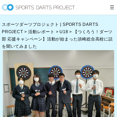
内
容
を
スポーツダーツプロジェクト | SPORTS DARTS
ス
PROJECT
>
活動レポート
>
U18
>
【つくろう！ダーツ
キ
部 応援キャンペーン】活動が始まった須崎総合高校に話
ッ
を聞いてみました
プ