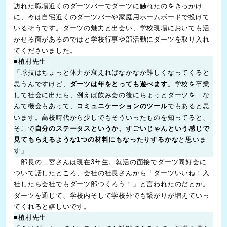
訪れた職場近くのダーツバーでダーツに触れたのをきっかけ
に、今は自宅近くのダーツバーや家庭用ホームボードで投げて
いるそうです。ダーツの魅力と出会い、学校現場においても活
かせる面があるのではと学校行事や部活動にダーツを取り入れ
てくださいました。
■植村先生
「球技はちょっと体力が衰えればなかなか難しくなってくると
思うんですけど、
ダーツは年をとっても遊べます
。学校を卒業
して社会に出たら、例えば飲み会の後にちょっとダーツを…な
んて機会もあって、
コミュニケーションのツール
でもあると思
います。高校時代から少しでもそういったものを知ってると、
そこで
自分のステータスというか、すごいじゃんという感じで
見てもらえるような1つの材料にもなったりするかな
と思いま
す」
部長の二宮さんは現在3年生。就活の面接でダーツ同好会に
ついて話したところ、会社の社長さんから「ダーツいいね！入
社したら会社でもダーツ部つくろう！」と言われたのだとか。
ダーツを通じて、学校内そして学校外でも繋がりが増えていっ
てくれると嬉しいです。
■植村先生