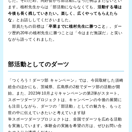
した。そのため、同好会から部活動になった例はまだないとい
ます。植村先生からは「部活動にならなくても、
活動する場は
今後も長く残していきたい。楽しく、広くやってもらえたら
な
」とお話ししてくださいました。
部員たちの目標は「
卒業までに植村先生に勝つこと
」。ダー
ツ歴約20年の植村先生に勝つことは「今はまだ無謀だ」と笑い
ながら語ってくれました。
部活動としてのダーツ
「つくろう！ダーツ部 キャンペーン」では、今回取材した須崎
総合のほかにも、茨城県、広島県の2校でダーツ部の活動が開
始。また、2023年10月よりキャンペーンの第2弾がスタート。
スポーツダーツプロジェクトは、キャンペーンの今後の展開に
も注目しながら、ダーツの「部活動」としての魅力を、もっと
世の中に伝えていきたいと考えています🙌
🎯スポーツダーツプロジェクトは、全国でダーツを広める活動
を実施しています。体験会の実施を希望の方は、ぜひ
お問い合