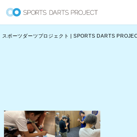
内
容
を
ス
スポーツダーツプロジェクト | SPORTS DARTS PROJE
キ
ッ
プ