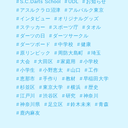
S.C.Darts School
UDL
お知らせ
アスルクラロ沼津
アルバルク東京
インタビュー
オリジナルグッズ
ステッカー
スポーツ庁
タオル
ダーツの日
ダーツサークル
ダーツボード
中学校
健康
原リンピック
周防大島町
埼玉
大会
大田区
家庭用
小学校
小学生
小野恵太
山口
工作
恵那市
手作り
教材
早稲田大学
杉並区
東京大学
横浜
歴史
江戸川
渋谷区
研究
神奈川
神奈川県
足立区
鈴木未来
青森
鹿内麻友