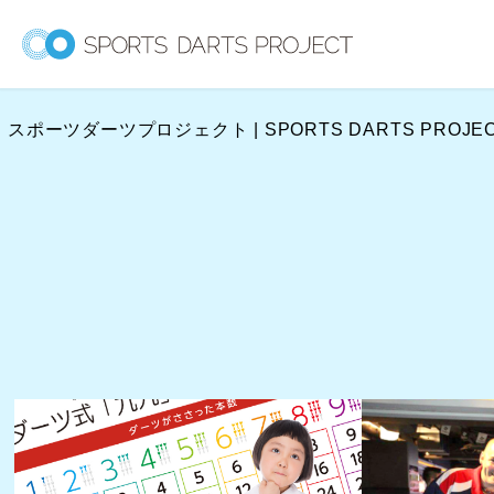
内
容
を
ス
スポーツダーツプロジェクト | SPORTS DARTS PROJE
キ
ッ
プ