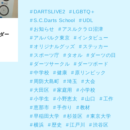
DARTSLIVE2
LGBTQ＋
S.C.Darts School
UDL
お知らせ
アスルクラロ沼津
 ダー
アルバルク東京
インタビュー
オリジナルグッズ
ステッカー
スポーツ庁
タオル
ダーツの日
ダーツサークル
ダーツボード
中学校
健康
原リンピック
周防大島町
埼玉
大会
大田区
家庭用
小学校
小学生
小野恵太
山口
工作
恵那市
手作り
教材
早稲田大学
杉並区
東京大学
横浜
歴史
江戸川
渋谷区