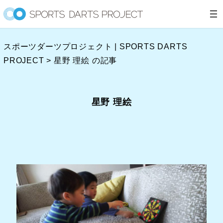
内
容
を
スポーツダーツプロジェクト | SPORTS DARTS
ス
PROJECT
>
星野 理絵 の記事
キ
ッ
プ
星野 理絵