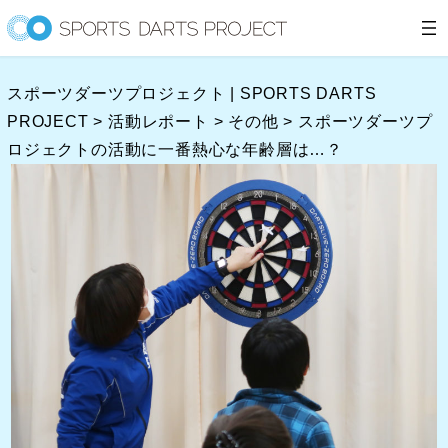
内
容
を
スポーツダーツプロジェクト | SPORTS DARTS
ス
PROJECT
>
活動レポート
>
その他
>
スポーツダーツプ
キ
ロジェクトの活動に一番熱心な年齢層は…？
ッ
プ