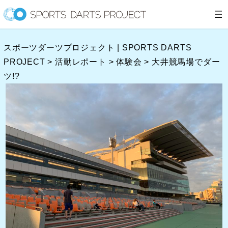
内
容
を
スポーツダーツプロジェクト | SPORTS DARTS
ス
PROJECT
>
活動レポート
>
体験会
>
大井競馬場でダー
キ
ツ!?
ッ
プ