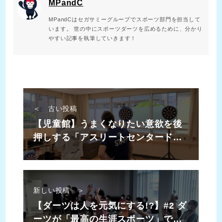
MPandC
MPandCはセガサミーグループでスポーツ部門を担当して
います。 世の中にスポーツダーツを広めるために、分かり
やすい記事を執筆していきます！
＜ 古い投稿
【児童館】うまくなりたい意欲を後
押しする「アスリートセンタード」
なダーツの教え方
新しい投稿 ＞
【ダーツは人を元気にする!?】#2 ダ
ーツが「最高の生涯スポーツ」であ