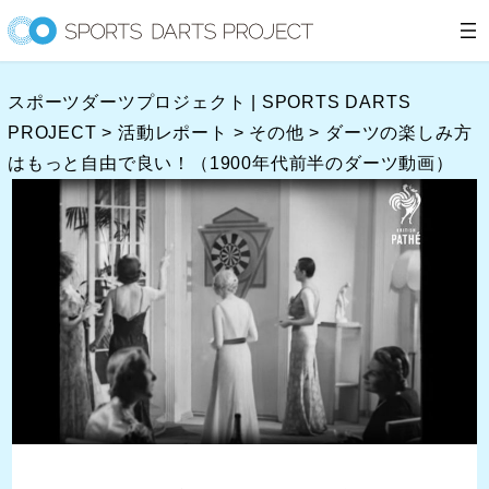
内
容
を
スポーツダーツプロジェクト | SPORTS DARTS
ス
PROJECT
>
活動レポート
>
その他
>
ダーツの楽しみ方
キ
はもっと自由で良い！（1900年代前半のダーツ動画）
ッ
プ