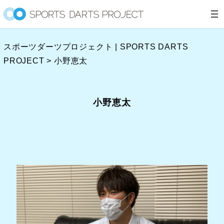
内
容
を
スポーツダーツプロジェクト | SPORTS DARTS
ス
PROJECT
>
小野恵太
キ
ッ
プ
小野恵太