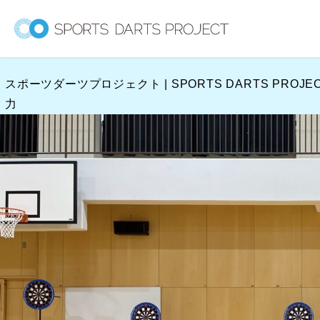
内
容
を
ス
スポーツダーツプロジェクト | SPORTS DARTS PROJE
キ
力
ッ
プ