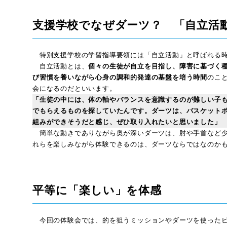
支援学校でなぜダーツ？ 「自立活
特別支援学校の学習指導要領には「自立活動」と呼ばれる時
自立活動とは、
個々の生徒が自立を目指し、障害に基づく
び習慣を養いながら心身の調和的発達の基盤を培う時間
のこ
会になるのだといいます。
「生徒の中には、体の軸やバランスを意識するのが難しい子
でもらえるものを探していたんです。ダーツは、バスケット
組みができそうだと感じ、ぜひ取り入れたいと思いました」
簡単な動きでありながら奥が深いダーツは、肘や手首など少
れらを楽しみながら体験できるのは、ダーツならではなのか
平等に
「
楽しい」を体感
今回の体験会では、的を狙うミッションやダーツを使ったビ